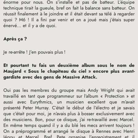
énorme pour nous. On s’installe et pas de batteur. L’équipe
technique tirait la gueule, bref on fait la balance sans batteur. On
réussit finalement à le joindre et il était devant sa télé à regarder
quoi
? M6
! Il a fini par venir et on a joué mais j’étais super
énervé… et il y a de quoi.
Après ça
?
Je re-arrête
! J’en pouvais plus
!
Et pourtant tu fais un deuxième album sous le nom de
Maujard «
Sous le chapiteau du ciel
» encore plus avant-
gardiste avec des gens de Massive Attack.
Oui pas les membres du groupe mais Andy Wright qui avait
travaillé en tant que programmeur sur l’album «
Protection
» et
aussi avec Eurythmics, un musicien excellent que m’avait
présenté Peter Murray. C’était le début de l’électro et je savais
que c’était pour moi, je n’avais plus à bosser exclusivement avec
des musiciens. Bon, pour ce disque, j’ai re-travaillé avec Marcel.
En même temps quand il y a du blé les mecs arrivent toujours
!
On a préprogrammé et arrangé le disque à Rennes avec Henri
Jégou et Marcel. Bref, Pete organise l’enregistrement et il