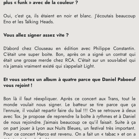
plus «
funk
» avec de la couleur
?
Oui, c’est ça, ils étaient en noir et blanc. J’écoutais beaucoup
Eno et les Talking Heads.
Vous allez signer assez vite
?
D’abord chez Clouseau en édition avec Philippe Constantin.
C’était une super boite. Bon, après on a signé un contrat qui
était une grosse merde chez
RCA
. C’était sur un sous-label qui
n’a jamais vraiment existé qui s’appelait Light.
Et vous sortez un album à quatre parce que Daniel Paboeuf
vous rejoint
!
Bon là il faut réexpliquer. Après ce concert aux Trans, tout le
monde voulait nous signer. Le batteur se tire parce que ça
l’ennuie, il voulait repartir faire du bal
!!! On se retrouve à deux
avec Tox. Je propose de reprendre la boîte à rythmes et à Daniel
de nous rejoindre. J’aimais beaucoup ce qu’il faisait. Suite à ça
on part jouer à Lyon aux Nuits Bleues, un festival très important.
Pour ce concert Marco est revenu. On a fait un «
tabac
» et on a