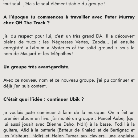
tout seul. J’étais le seul élément stable du groupe
!
A l’époque tu commences à travailler avec Peter Murray
chez Off The Track
?
J’ai du respect pour lui, c’est un très grand
DA
. Il a découvert
pleins de trucs : les Négresses Vertes, Zebda… J’ai ensuite
enregistré «
l’album «
Mysteries of the solid ground
» sous le
nom de Maujard et les Télépathes
!
Un groupe très avant-gardiste.
Avec ce nouveau nom et ce nouveau groupe, j’ai pu continuer et
déjà j’en suis content.
C’était quoi l’idée : continuer Ubik
?
Je voulais juste continuer à faire de la musique. On a fait un
premier album en live. J’ai monté un groupe : Marcel Aube, (qui
lui aussi jouait avec Etienne Daho, Ndlr) à la basse, Fodil à la
guitare, Afid à la batterie (Batteur de Khaled et de Bertignac et
les Visiteurs, Ndlr) et Helen Turner aux claviers, une anglaise