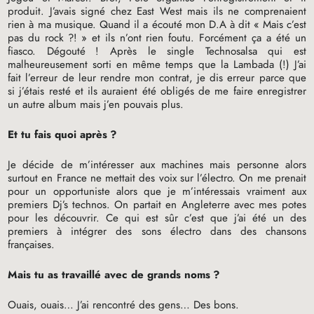
produit. J’avais signé chez East West mais ils ne comprenaient
rien à ma musique. Quand il a écouté mon D.A à dit «
Mais c’est
pas du rock
?!
» et ils n’ont rien foutu. Forcément ça a été un
fiasco. Dégouté
! Après le single Technosalsa qui est
malheureusement sorti en même temps que la Lambada (!) J’ai
fait l’erreur de leur rendre mon contrat, je dis erreur parce que
si j’étais resté et ils auraient été obligés de me faire enregistrer
un autre album mais j’en pouvais plus.
Et tu fais quoi après
?
Je décide de m’intéresser aux machines mais personne alors
surtout en France ne mettait des voix sur l’électro. On me prenait
pour un opportuniste alors que je m’intéressais vraiment aux
premiers Dj’s technos. On partait en Angleterre avec mes potes
pour les découvrir. Ce qui est sûr c’est que j’ai été un des
premiers à intégrer des sons électro dans des chansons
françaises.
Mais tu as travaillé avec de grands noms
?
Ouais, ouais… J’ai rencontré des gens… Des bons.