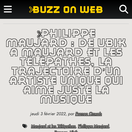
buzz on web
philippe
maujard : de ubik
à maujard et les
télépathes, la
trajectoire d’un
artiste unique qui
aime juste la
musique
jeudi 3 février 2022
,
par
Franco Onweb
Maujard et les Télépathes
,
Philippe Maujard
,