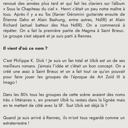
renoué des années plus tard et qui fait les claviers sur l’album
«
Sous le Chapiteau du ciel
». Henri c’était un peu notre maître à
tous. Après il y a eu Tox (Xavier Géromini guitariste ensuite de
Étienne Daho et Alain Bashung, entre autres, NdlR) et Alain
Richard (actuel batteur des Nus NdlR). On a commencé à
répéter. On a fait la première partie de Magma à Saint Brieuc.
Le groupe s’est séparé et je suis parti à Rennes.
Il vient d’où ce nom
?
C’est Philippe K. Dick
! Je suis un fan total et Ubik est un de ses
meilleurs romans. J’aimais l’idée et c’était un bon concept. On a
créé une asso à Saint Brieuc et on a fait tout ce qu’on pouvait
pour faire jouer les groupes de l’époque de Art Zoïd
III
à
Imago
!
Dans les 80’s tous les groupes de cette scène avaient des noms
très «
littéraires
», en prenant Ubik tu restais dans la lignée mais
en te mettant de côté avec la
SF
. Tout Ubik est déjà là
?
Quand je suis arrivé à Rennes, ils m’ont tous regardé comme un
extraterrestre
!