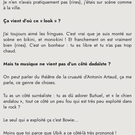
Je n’en n’avais pratiquement pas (rires), j’étais sur scène comme
à la ville.
Ça vient d’où ce «
look
»
?
J’ai toujours aimé les fringues. C’est vrai que je suis monté sur
scène en bikini, et mono-kini
! Et franchement on est vraiment
bien (rires). C’est un bonheur : tu es libre et tu n’as pas trop
chaud.
Mais ta musique ne vient pas d’un côté dadaïste
?
On peut parler du théâtre de la cruauté d’Antonin Artaud, ça me
parle, ce genre de choses.
Tu as un côté surréaliste : tu as dû adorer Buñuel, et «
le chien
andalou
», tout ce côté un peu fou qui est très peu exploité dans
le rock
?
Le seul qui a exploité ça c’est Bowie…
Moins que toi parce que Ubik a ce côté-là très prononcé
!