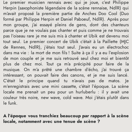
Le premier musicien rennais avec qui je joue, c’est Philippe
Herpin (saxophoniste légendaire de la scène rennaise, NdlR) qui
m’avait proposé la première partie de Anches Doo Cool (Duo
formé par Philippe Herpin et Daniel Paboeuf, NdlR). Après pour
mon groupe, j’ai essayé pleins de gens, dont des chanteurs
parce que je ne voulais pas chanter et puis comme je ne trouvais
pas l’oiseau rare je me suis mis à chanter et Ubik est devenu moi
tout seul. Le premier concert de Ubik c’était à la Paillette (
MJC
de Rennes, NdlR), j’étais tout seul. J’avais eu un électrochoc
dans ma vie : la mort de mon fils
! Suite à ça il y a eu l’explosion
de mon couple et je me suis retrouvé seul chez moi et bientôt
plus de chez moi. Tout ça m’a précipité pour faire de la
musique. On m’a prêté une chambre d’écho, j’ai trouvé ça
intéressant, on pouvait faire des canons, et je me suis lancé.
C’était le principe quand tu n’avais pas de matos. Je
m’enregistrais avec une mini cassette, c’était l’époque. La scène
locale me prenait un peu pour un hurluberlu : il y avait une
couleur très noire, new wave, cold wave. Moi j’étais plutôt dans
le funk.
A l’époque vous tranchiez beaucoup par rapport à la scène
locale, notamment avec une tenue de scène
?