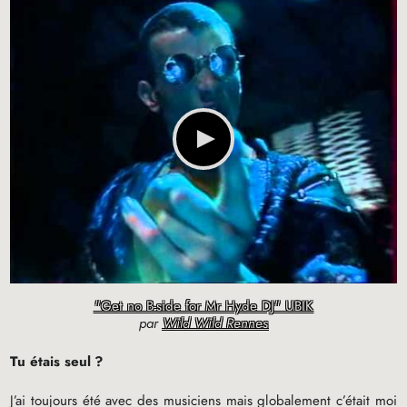
"Get no B-side for Mr Hyde DJ" UBIK
par
Wild Wild Rennes
Tu étais seul
?
J’ai toujours été avec des musiciens mais globalement c’était moi