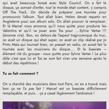
qui avait beaucoup bossé avec Style Council. On a fait le
disque, ça sonnait d’enfer, tout le monde était content, y compris
Off The Track. On décide de préparer une tournée pour
promouvoir l‘album. Tout allait bien. Helen devait repartir en
Angleterre pour son album solo. On allait pouvoir la remplacer.
Et là Marcel nous annonce qu’il nous quitte pour produire les
Valentins et qu’il va jouer avec Tox pour ….Sylvie Vartan
!!!
(énorme rire). Bon, en dehors de l’aspect tragi-comique du truc,
on avait un disque qui était super, on avait un clip réalisé par Jo
Pinto Maïa qui tournait bien, on passait en radio, on aurait fait la
tournée avec les musiciens du disque…. Et le bassiste –
élément clé du groupe - nous quitte pour Sylvie Vartan
! Le plus
dôle c’est que lui et Tox se sont fait virer une semaine après le
début des répétitions
!
Tu as fait comment
?
On a cherché des musiciens dans tout Paris, on en a trouvé mais
bon ça ne l’a pas fait
! Marcel est un bassiste difficilement
remplaçable, et puis… ça a cassé légèrement l’ambiance
!