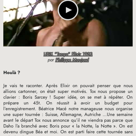
UBIK "Tango" Elixir 1983
par
Philippe Maujard
Houlà
?
Je vais te raconter. Après Elixir on pouvait penser que nous
allions cartonner, on était super motivés. Tox nous propose un
clavier : Boris Sarcey
! Super idée, on se met à répéter. On
prépare un 45t. On réussit à avoir un budget pour
l’enregistrement. Béatrice Macé notre manageuse nous organise
une super tournée : Suisse, Allemagne, Autriche …Une semaine
avant le départ Tox nous annonce qu’il ne viendra pas parce que
Daho l’a branché avec Boris pour «
la Notte, la Notte
». On est
devenu dingue Béa et moi. On est parti faire cette tournée sans