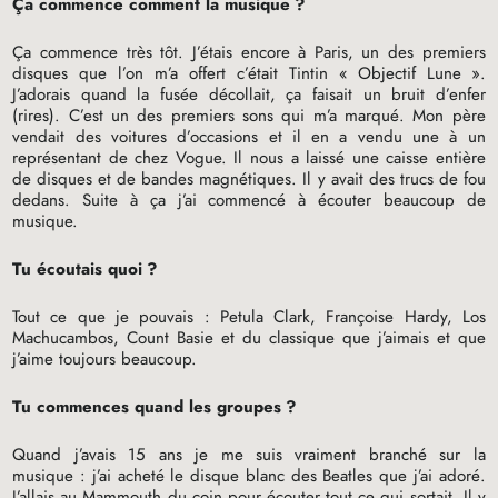
Ça commence comment la musique
?
Ça commence très tôt. J’étais encore à Paris, un des premiers
disques que l’on m’a offert c’était Tintin «
Objectif Lune
».
J’adorais quand la fusée décollait, ça faisait un bruit d’enfer
(rires). C’est un des premiers sons qui m’a marqué. Mon père
vendait des voitures d’occasions et il en a vendu une à un
représentant de chez Vogue. Il nous a laissé une caisse entière
de disques et de bandes magnétiques. Il y avait des trucs de fou
dedans. Suite à ça j’ai commencé à écouter beaucoup de
musique.
Tu écoutais quoi
?
Tout ce que je pouvais : Petula Clark, Françoise Hardy, Los
Machucambos, Count Basie et du classique que j’aimais et que
j’aime toujours beaucoup.
Tu commences quand les groupes
?
Quand j’avais 15 ans je me suis vraiment branché sur la
musique : j’ai acheté le disque blanc des Beatles que j’ai adoré.
J’allais au Mammouth du coin pour écouter tout ce qui sortait. Il y