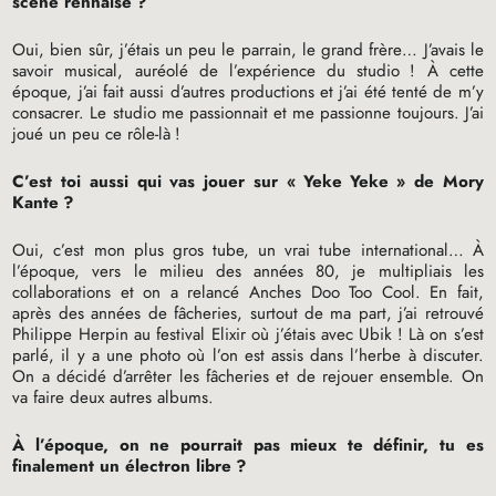
scène rennaise
?
Oui, bien sûr, j’étais un peu le parrain, le grand frère… J’avais le
savoir musical, auréolé de l’expérience du studio
! À cette
époque, j’ai fait aussi d’autres productions et j’ai été tenté de m’y
consacrer. Le studio me passionnait et me passionne toujours. J’ai
joué un peu ce rôle-là
!
C’est toi aussi qui vas jouer sur «
Yeke Yeke
» de Mory
Kante
?
Oui, c’est mon plus gros tube, un vrai tube international… À
l’époque, vers le milieu des années 80, je multipliais les
collaborations et on a relancé Anches Doo Too Cool. En fait,
après des années de fâcheries, surtout de ma part, j’ai retrouvé
Philippe Herpin au festival Elixir où j’étais avec Ubik
! Là on s’est
parlé, il y a une photo où l’on est assis dans l’herbe à discuter.
On a décidé d’arrêter les fâcheries et de rejouer ensemble. On
va faire deux autres albums.
À l’époque, on ne pourrait pas mieux te définir, tu es
finalement un électron libre
?