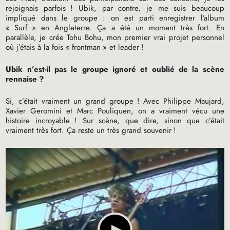
rejoignais parfois
! Ubik, par contre, je me suis beaucoup
impliqué dans le groupe : on est parti enregistrer l’album
«
Surf
» en Angleterre. Ça a été un moment très fort. En
parallèle, je crée Tohu Bohu, mon premier vrai projet personnel
où j’étais à la fois «
frontman
» et leader
!
Ubik n’est-il pas le groupe ignoré et oublié de la scène
rennaise
?
Si, c’était vraiment un grand groupe
! Avec Philippe Maujard,
Xavier Geromini et Marc Pouliquen, on a vraiment vécu une
histoire incroyable
! Sur scène, que dire, sinon que c’était
vraiment très fort. Ça reste un très grand souvenir
!