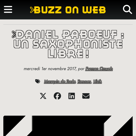
buzz on web
daniel paboeuf :
un saxophoniste
libre
!
mercredi 1er novembre 2017
,
par
Franco Onweb
Marquis de Sade
,
Rennes
,
Ubik