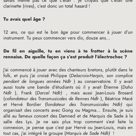
savais même pas ce que c’était : je croyais que c’était une
clarinette (rires), c’est donc un total hasard
!
Tu avais quel âge
?
12 ans, ce qui est le bon âge pour commencer à jouer d’un
instrument. Tu peux commencer vers dix, douze ans…
De fil en aiguille, tu en viens à te frotter à la scène
rennaise. De quelle façon ça s’est produit l’électrochoc
?
J’ai commencé à jouer avec des chanteurs bretons, plutôt dans le
folk, et puis j’ai croisé Philippe (
Delacroix-Herpin, son complice
pendant de longues années Ndlr
) au conservatoire. Il y avait
aussi toute une bande d’étudiants où il y avait Étienne (
Daho
Ndlr
), Frank (
Darcel Ndlr)
, mais aussi Jean-Louis Brosard
(
cofondateur des Transmusicales de Rennes Ndlr
), Béatrice Macé
et Hervé Bordier (f
ondateur des Transmusicales Ndlr)
qui
organisait des concerts avec Gong ou Magma… Ensuite, je suis
allé au fameux concert des Damned et de Marquis de Sade à la
salle des Lys. Je ne sais plus trop comment s’est faite la
connexion, je pense que c’est par Hervé ou Jean-Louis, mais en
tout cas, j’ai intégré le groupe (
Marquis de Sade Ndlr)
!