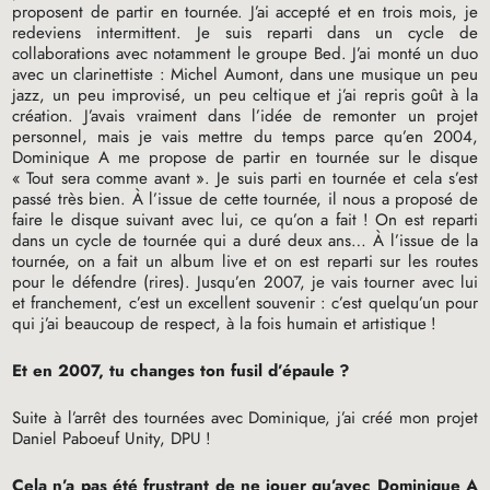
proposent de partir en tournée. J’ai accepté et en trois mois, je
redeviens intermittent. Je suis reparti dans un cycle de
collaborations avec notamment le groupe Bed. J’ai monté un duo
avec un clarinettiste : Michel Aumont, dans une musique un peu
jazz, un peu improvisé, un peu celtique et j’ai repris goût à la
création. J’avais vraiment dans l’idée de remonter un projet
personnel, mais je vais mettre du temps parce qu’en 2004,
Dominique A me propose de partir en tournée sur le disque
«
Tout sera comme avant
». Je suis parti en tournée et cela s’est
passé très bien. À l’issue de cette tournée, il nous a proposé de
faire le disque suivant avec lui, ce qu’on a fait
! On est reparti
dans un cycle de tournée qui a duré deux ans… À l’issue de la
tournée, on a fait un album live et on est reparti sur les routes
pour le défendre (rires). Jusqu’en 2007, je vais tourner avec lui
et franchement, c’est un excellent souvenir : c’est quelqu’un pour
qui j’ai beaucoup de respect, à la fois humain et artistique
!
Et en 2007, tu changes ton fusil d’épaule
?
Suite à l’arrêt des tournées avec Dominique, j’ai créé mon projet
Daniel Paboeuf Unity,
DPU
!
Cela n’a pas été frustrant de ne jouer qu’avec Dominique A