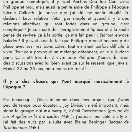
un groupe compliqué, il y avait Anches Doo Too Cool avec
Philippe et moi, mais aussi la petite amie de Philippe à l’époque
Nicole Calloc’h. Je pense que j’ai dû me sentir étouffé là-
dedans
! Leur relation n’était pas simple et quand il y a des
relations affectives qui sont fortes dans un groupe, c’est
compliqué
! Je suis sorti de l’enregistrement épuisé et à la seule
pensé de revivre ça à la sortie, ça m’a fait peur : j’ai tout envoyé
balader
! Il y avait aussi le fait que Philippe prenait beaucoup de
place avec ses très bons côtés, tout en étant parfois difficile à
vivre. Tout ça a provoqué un mélange détonnant, et je suis donc
parti. Ça a été très dur à vivre pour Philippe. J’aurais dû avoir
des discussions avec lui bien avant ça sur le ressenti que j’avais.
Mais à 22 ou 25 ans, on a moins de recul
!
Il y a des choses qui t’ont marqué musicalement à
l’époque
?
Pas beaucoup : j’étais tellement dans mes projets, que j’avais
peu de temps pour écouter… Joy Division a été important, mais
sinon le groupe qui m’a marqué, c’était Tuxedomoon (
groupe de
Los Angeles exilé à Bruxelles Ndlr
), j’adorais leur côté «
arty
».
J’ai fait des trucs par la suite avec Blaine Reninger (
leader de
Tuxedomoon Ndlr
).