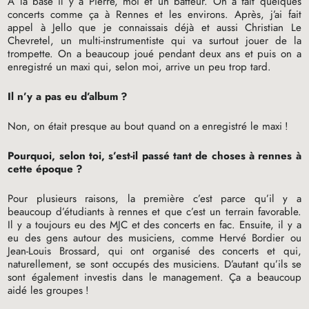
À la base il y a Pierre, moi et un batteur. On a fait quelques
concerts comme ça à Rennes et les environs. Après, j’ai fait
appel à Jello que je connaissais déjà et aussi Christian Le
Chevretel, un multi-instrumentiste qui va surtout jouer de la
trompette. On a beaucoup joué pendant deux ans et puis on a
enregistré un maxi qui, selon moi, arrive un peu trop tard.
Il n’y a pas eu d’album
?
Non, on était presque au bout quand on a enregistré le maxi
!
Pourquoi, selon toi, s’est-il passé tant de choses à rennes à
cette époque
?
Pour plusieurs raisons, la première c’est parce qu’il y a
beaucoup d’étudiants à rennes et que c’est un terrain favorable.
Il y a toujours eu des
MJC
et des concerts en fac. Ensuite, il y a
eu des gens autour des musiciens, comme Hervé Bordier ou
Jean-Louis Brossard, qui ont organisé des concerts et qui,
naturellement, se sont occupés des musiciens. D’autant qu’ils se
sont également investis dans le management. Ça a beaucoup
aidé les groupes
!