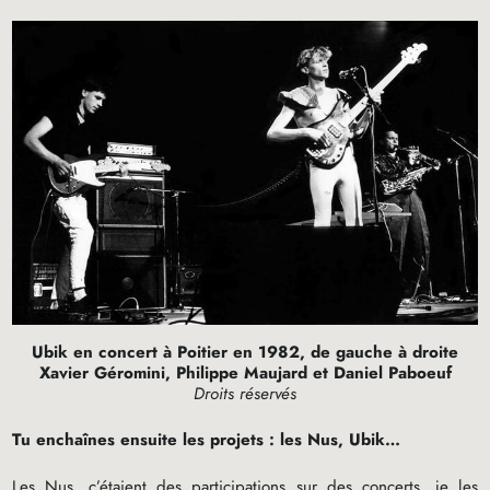
Ubik en concert à Poitier en 1982, de gauche à droite
Xavier Géromini, Philippe Maujard et Daniel Paboeuf
Droits réservés
Tu enchaînes ensuite les projets : les Nus, Ubik…
Les Nus, c’étaient des participations sur des concerts, je les