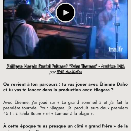
Philippe Herpin Daniel Paboeuf "Saint Thomas" - Archive INA
par
INA Arditube
On revient à ton parcours : tu vas jouer avec Étienne Daho
et tu vas te lancer dans la production avec Niagara
?
Avec Étienne, j’ai joué sur «
Le grand sommeil
» et j’ai fait la
première tournée. Pour Niagara, j’ai produit leurs deux premiers
45 t : «
Tchiki Boum
» et «
L’amour à la plage
».
À cette époque tu as presque un côté «
grand frère
» de la