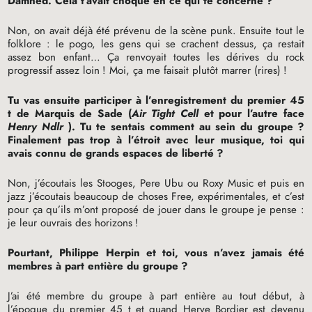
Damned. Cela t’avait choqué en ce qui te concerne
?
Non, on avait déjà été prévenu de la scène punk. Ensuite tout le
folklore : le pogo, les gens qui se crachent dessus, ça restait
assez bon enfant… Ça renvoyait toutes les dérives du rock
progressif assez loin
! Moi, ça me faisait plutôt marrer (rires)
!
Tu vas ensuite participer à l’enregistrement du premier 45
t de Marquis de Sade (
Air Tight Cell
et pour l’autre face
Henry Ndlr
). Tu te sentais comment au sein du groupe
?
Finalement pas trop à l’étroit avec leur musique, toi qui
avais connu de grands espaces de liberté
?
Non, j’écoutais les Stooges, Pere Ubu ou Roxy Music et puis en
jazz j’écoutais beaucoup de choses Free, expérimentales, et c’est
pour ça qu’ils m’ont proposé de jouer dans le groupe je pense :
je leur ouvrais des horizons
!
Pourtant, Philippe Herpin et toi, vous n’avez jamais été
membres à part entière du groupe
?
J’ai été membre du groupe à part entière au tout début, à
l’époque du premier 45 t et quand Herve Bordier est devenu