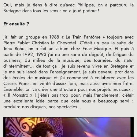
Oui, mais je tiens à dire qu’avec Philippe, on a parcouru la
Bretagne dans tous les sens : on a joué partout
!
Et ensuite
?
J’ai fait un groupe en 1988 «
Le Train Fantôme
» toujours avec
Pierre Fablet Christian le Chevretel. C’était un peu la suite de
Tohu Bohu, on a fait un album chez Fnac Musique. Et puis à
partir de 1992, 1993 j’ai eu une sorte de dégoût, de fatigue du
business, du milieu de la musique, des tournées, du statut
d’intermittent… de tout ça
! Je suis revenu vivre en Bretagne et
je me suis lancé dans l’enseignement. Je suis devenu prof dans
des écoles de musique et j’ai commencé à collaborer avec les
Casses Pipes, en vérité d’assez loin, mais aussi avec mon frère.
Ensemble, on va créer une structure pour nos projets musicaux :
«
Il Monstro
»
! J’étais pas trop pour, mais franchement, c’était
une excellente idée parce que cela nous a beaucoup servi :
produire nos disques, nos spectacles…