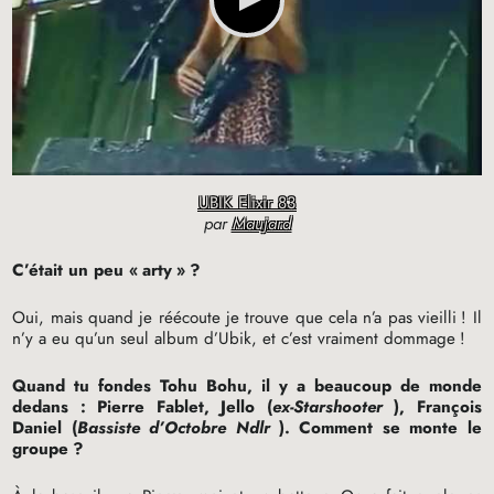
UBIK Elixir 83
par
Maujard
C’était un peu «
arty
»
?
Oui, mais quand je réécoute je trouve que cela n’a pas vieilli
! Il
n’y a eu qu’un seul album d’Ubik, et c’est vraiment dommage
!
Quand tu fondes Tohu Bohu, il y a beaucoup de monde
dedans : Pierre Fablet, Jello (
ex-Starshooter
), François
Daniel (
Bassiste d’Octobre Ndlr
). Comment se monte le
groupe
?