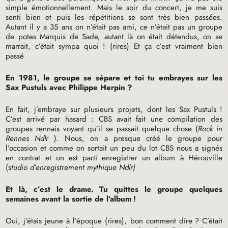
simple émotionnellement. Mais le soir du concert, je me suis
senti bien et puis les répétitions se sont très bien passées.
Autant il y a 35 ans on n’était pas ami, ce n’était pas un groupe
de potes Marquis de Sade, autant là on était détendus, on se
marrait, c’était sympa quoi
! (rires) Et ça c’est vraiment bien
passé
En 1981, le groupe se sépare et toi tu embrayes sur les
Sax Pustuls avec Philippe Herpin
?
En fait, j’embraye sur plusieurs projets, dont les Sax Pustuls
!
C’est arrivé par hasard :
CBS
avait fait une compilation des
groupes rennais voyant qu’il se passait quelque chose (
Rock in
Rennes Ndlr
). Nous, on a presque créé le groupe pour
l’occasion et comme on sortait un peu du lot
CBS
nous a signés
en contrat et on est parti enregistrer un album à Hérouville
(s
tudio d’enregistrement mythique Ndlr)
Et là, c’est le drame. Tu quittes le groupe quelques
semaines avant la sortie de l’album
!
Oui, j’étais jeune à l’époque (rires), bon comment dire
? C’était