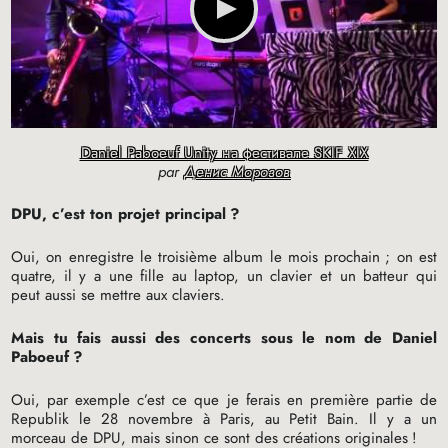
Daniel Paboeuf Unity на фестивале SKIF XIX
par
Денис Морозов
DPU
, c’est ton projet principal
?
Oui, on enregistre le troisième album le mois prochain
; on est
quatre, il y a une fille au laptop, un clavier et un batteur qui
peut aussi se mettre aux claviers.
Mais tu fais aussi des concerts sous le nom de Daniel
Paboeuf
?
Oui, par exemple c’est ce que je ferais en première partie de
Republik le 28 novembre à Paris, au Petit Bain. Il y a un
morceau de
DPU
, mais sinon ce sont des créations originales
!