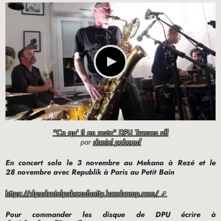
"Ce qu' il en reste" DPU Transes off
par
daniel paboeuf
En concert solo le 3 novembre au Mekano à Rezé et le
28 novembre avec Republik à Paris au Petit Bain
https://dpudanielpaboeufunity.bandcamp.com/
Pour commander les disque de
DPU
écrire à