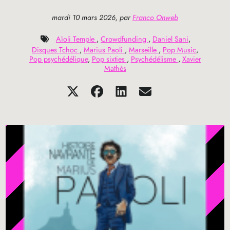
mardi 10 mars 2026
,
par
Franco Onweb
Aïoli Temple
,
Crowdfunding
,
Daniel Sani
,
Disques Tchoc
,
Marius Paoli
,
Marseille
,
Pop Music
,
Pop psychédélique
,
Pop sixties
,
Psychédélisme
,
Xavier
Mathès