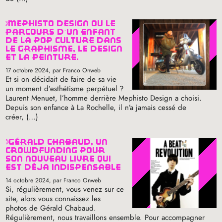
mephisto design où le
parcours d’un enfant
de la pop culture dans
le graphisme, le design
et la peinture.
17 octobre 2024
, par Franco Onweb
Et si on décidait de faire de sa vie
un moment d’esthétisme perpétuel
?
Laurent Menuet, l’homme derrière Mephisto Design a choisi.
Depuis son enfance à La Rochelle, il n’a jamais cessé de
créer, (…)
gérald chabaud, un
crowdfunding pour
son nouveau livre qui
est déjà indispensable
14 octobre 2024
, par Franco Onweb
Si, régulièrement, vous venez sur ce
site, alors vous connaissez les
photos de Gérald Chabaud.
Régulièrement, nous travaillons ensemble. Pour accompagner