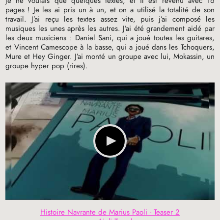
je ne voulais que quelques textes, et il est revenu avec 16
pages
! Je les ai pris un à un, et on a utilisé la totalité de son
travail. J’ai reçu les textes assez vite, puis j’ai composé les
musiques les unes après les autres. J’ai été grandement aidé par
les deux musiciens : Daniel Sani, qui a joué toutes les guitares,
et Vincent Camescope à la basse, qui a joué dans les Tchoquers,
Mure et Hey Ginger. J’ai monté un groupe avec lui, Mokassin, un
groupe hyper pop (rires).
Histoire Navrante de Marius Paoli - Teaser 2