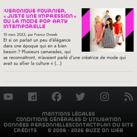
veronique fournier,
«
juste une impression
»
ou la mode pop arty
intemporelle
10 mars 2023
, par Franco Onweb
Et si on parlait un peu d’élégance
dans une époque qui en a bien
besoin
? Plusieurs camarades, qui
se reconnaîtront, m’avaient parlé d’une créatrice de mode qui
avait su allier la culture «
(…)
mentions légales
conditions générales d’utilisation
données personnelles
contact
plan du site
crédits
© 2008 - 2026 buzz on web