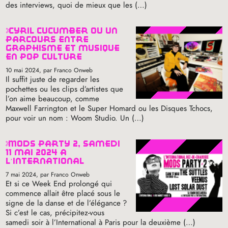
des interviews, quoi de mieux que les (…)
cyril cucumber ou un
parcours entre
graphisme et musique
en pop culture
10 mai 2024
, par Franco Onweb
Il suffit juste de regarder les
pochettes ou les clips d’artistes que
l’on aime beaucoup, comme
Maxwell Farrington et le Super Homard ou les Disques Tchocs,
pour voir un nom : Woom Studio. Un (…)
mods party 2, samedi
11 mai 2024 à
l’international
7 mai 2024
, par Franco Onweb
Et si ce Week End prolongé qui
commence allait être placé sous le
signe de la danse et de l’élégance
?
Si c’est le cas, précipitez-vous
samedi soir à l’International à Paris pour la deuxième (…)