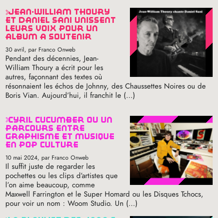
jean-william thoury
et daniel sani unissent
leurs voix pour un
album à soutenir
30 avril
, par Franco Onweb
Pendant des décennies, Jean-
William Thoury a écrit pour les
autres, façonnant des textes où
résonnaient les échos de Johnny, des Chaussettes Noires ou de
Boris Vian. Aujourd’hui, il franchit le (…)
cyril cucumber ou un
parcours entre
graphisme et musique
en pop culture
10 mai 2024
, par Franco Onweb
Il suffit juste de regarder les
pochettes ou les clips d’artistes que
l’on aime beaucoup, comme
Maxwell Farrington et le Super Homard ou les Disques Tchocs,
pour voir un nom : Woom Studio. Un (…)