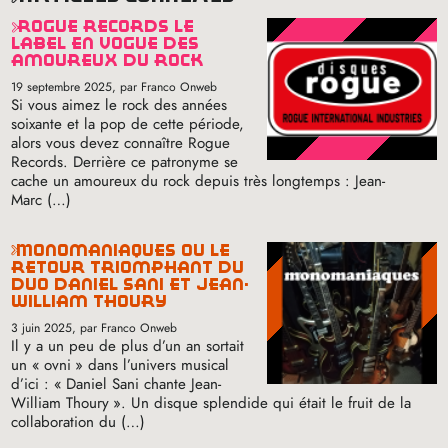
rogue records le
label en vogue des
amoureux du rock
19 septembre 2025
, par Franco Onweb
Si vous aimez le rock des années
soixante et la pop de cette période,
alors vous devez connaître Rogue
Records. Derrière ce patronyme se
cache un amoureux du rock depuis très longtemps : Jean-
Marc (…)
monomaniaques ou le
retour triomphant du
duo daniel sani et jean-
william thoury
3 juin 2025
, par Franco Onweb
Il y a un peu de plus d’un an sortait
un «
ovni
» dans l’univers musical
d’ici : «
Daniel Sani chante Jean-
William Thoury
». Un disque splendide qui était le fruit de la
collaboration du (…)