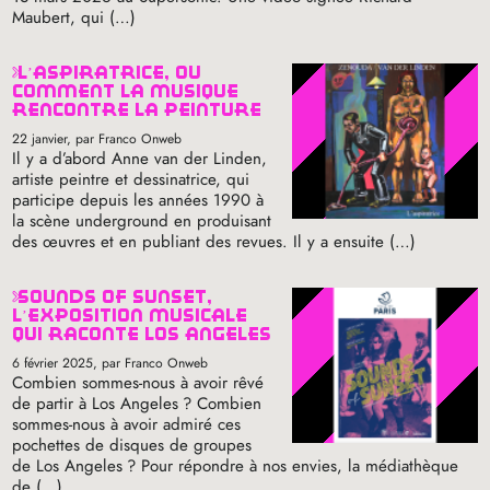
Maubert, qui (…)
l’aspiratrice, ou
comment la musique
rencontre la peinture
22 janvier
, par Franco Onweb
Il y a d’abord Anne van der Linden,
artiste peintre et dessinatrice, qui
participe depuis les années 1990 à
la scène underground en produisant
des œuvres et en publiant des revues. Il y a ensuite (…)
sounds of sunset,
l’exposition musicale
qui raconte los angeles
6 février 2025
, par Franco Onweb
Combien sommes-nous à avoir rêvé
de partir à Los Angeles
? Combien
sommes-nous à avoir admiré ces
pochettes de disques de groupes
de Los Angeles
? Pour répondre à nos envies, la médiathèque
de (…)