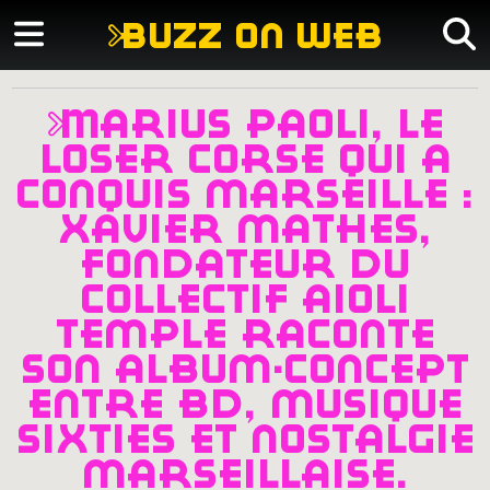
buzz on web
marius paoli, le
loser corse qui a
conquis marseille :
xavier mathès,
fondateur du
collectif aïoli
temple raconte
son album-concept
entre bd, musique
sixties et nostalgie
marseillaise.