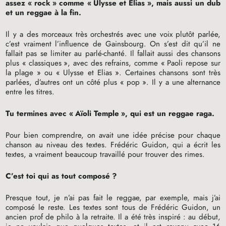
assez «
rock
» comme «
Ulysse et Elias
», mais aussi un dub
et un reggae à la fin.
Il y a des morceaux très orchestrés avec une voix plutôt parlée,
c’est vraiment l’influence de Gainsbourg. On s’est dit qu’il ne
fallait pas se limiter au parlé-chanté. Il fallait aussi des chansons
plus «
classiques
», avec des refrains, comme «
Paoli repose sur
la plage
» ou «
Ulysse et Elias
». Certaines chansons sont très
parlées, d’autres ont un côté plus «
pop
». Il y a une alternance
entre les titres.
Tu termines avec «
Aïoli Temple
», qui est un reggae raga.
Pour bien comprendre, on avait une idée précise pour chaque
chanson au niveau des textes. Frédéric Guidon, qui a écrit les
textes, a vraiment beaucoup travaillé pour trouver des rimes.
C’est toi qui as tout composé
?
Presque tout, je n’ai pas fait le reggae, par exemple, mais j’ai
composé le reste. Les textes sont tous de Frédéric Guidon, un
ancien prof de philo à la retraite. Il a été très inspiré : au début,