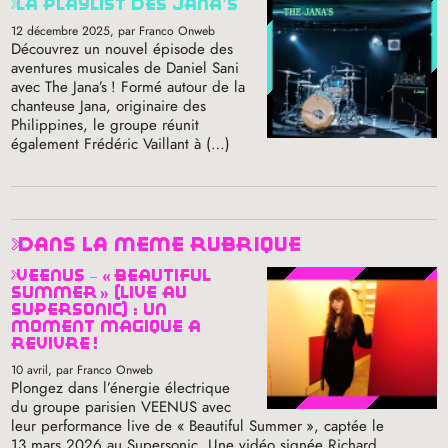
la playlist des jana’s
12 décembre 2025
, par Franco Onweb
Découvrez un nouvel épisode des
aventures musicales de Daniel Sani
avec The Jana’s
! Formé autour de la
chanteuse Jana, originaire des
Philippines, le groupe réunit
également Frédéric Vaillant à (…)
dans la même rubrique
veenus – «
beautiful
summer
» (live au
supersonic) : un
moment magique à
revivre
!
10 avril
, par Franco Onweb
Plongez dans l’énergie électrique
du groupe parisien
VEENUS
avec
leur performance live de «
Beautiful Summer
», captée le
13 mars 2026 au Supersonic. Une vidéo signée Richard