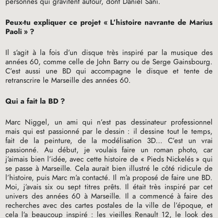
personnes qui gravitent autour, dont Daniel Sani.
Peux-tu expliquer ce projet «
L’histoire navrante de Marius
Paoli
»
?
Il s’agit à la fois d’un disque très inspiré par la musique des
années 60, comme celle de John Barry ou de Serge Gainsbourg.
C’est aussi une
BD
qui accompagne le disque et tente de
retranscrire le Marseille des années 60.
Qui a fait la
BD
?
Marc Niggel, un ami qui n’est pas dessinateur professionnel
mais qui est passionné par le dessin : il dessine tout le temps,
fait de la peinture, de la modélisation 3D… C’est un vrai
passionné. Au début, je voulais faire un roman photo, car
j’aimais bien l’idée, avec cette histoire de «
Pieds Nickelés
» qui
se passe à Marseille. Cela aurait bien illustré le côté ridicule de
l’histoire, puis Marc m’a contacté. Il m’a proposé de faire une
BD
.
Moi, j’avais six ou sept titres prêts. Il était très inspiré par cet
univers des années 60 à Marseille. Il a commencé à faire des
recherches avec des cartes postales de la ville de l’époque, et
cela l’a beaucoup inspiré : les vieilles Renault 12, le look des