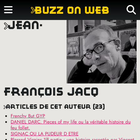
buzz on web
jean-
françois jacq
articles de cet auteur (23)
Frenchy But
GYP
DANIEL
DARC
. Pieces of my life ou la véritable histoire du
feu follet.
SIGNAC
OU
LA
PUDEUR
D
ETRE
re
Blessed Virgins 1
partie : une histoire racontée par Vincent