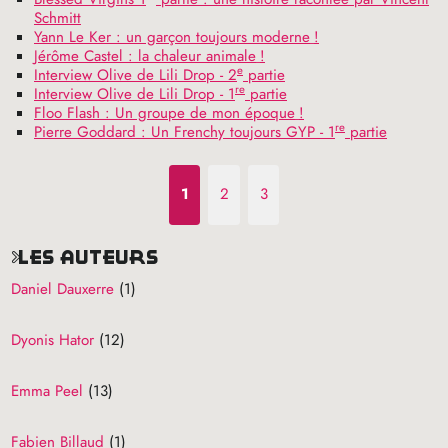
Schmitt
Yann Le Ker : un garçon toujours moderne
!
Jérôme Castel : la chaleur animale
!
e
Interview Olive de Lili Drop - 2
partie
re
Interview Olive de Lili Drop - 1
partie
Floo Flash : Un groupe de mon époque
!
re
Pierre Goddard : Un Frenchy toujours
GYP
- 1
partie
1
2
3
les auteurs
Daniel Dauxerre
(1)
Dyonis Hator
(12)
Emma Peel
(13)
Fabien Billaud
(1)