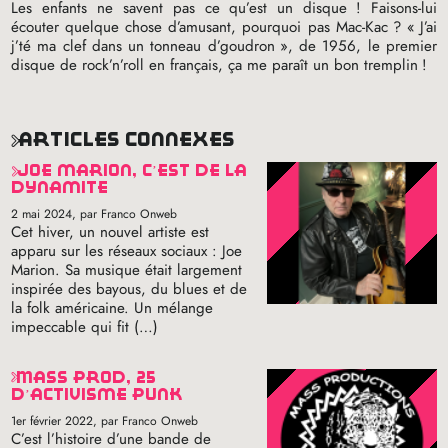
Les enfants ne savent pas ce qu’est un disque
! Faisons-lui
écouter quelque chose d’amusant, pourquoi pas Mac-Kac
? «
J’ai
j’té ma clef dans un tonneau d’goudron
», de 1956, le premier
disque de rock’n’roll en français, ça me paraît un bon tremplin
!
articles connexes
joe marion, c’est de la
dynamite
2 mai 2024
, par Franco Onweb
Cet hiver, un nouvel artiste est
apparu sur les réseaux sociaux : Joe
Marion. Sa musique était largement
inspirée des bayous, du blues et de
la folk américaine. Un mélange
impeccable qui fit (…)
mass prod, 25
d’activisme punk
1er février 2022
, par Franco Onweb
C’est l’histoire d’une bande de