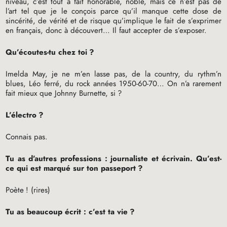
niveau, c’est tout à fait honorable, noble, mais ce n’est pas de
l’art tel que je le conçois parce qu’il manque cette dose de
sincérité, de vérité et de risque qu’implique le fait de s’exprimer
en français, donc à découvert… Il faut accepter de s’exposer.
Qu’écoutes-tu chez toi
?
Imelda May, je ne m’en lasse pas, de la country, du rythm’n
blues, Léo ferré, du rock années 1950-60-70… On n’a rarement
fait mieux que Johnny Burnette, si
?
L’électro
?
Connais pas.
Tu as d’autres professions : journaliste et écrivain. Qu’est-
ce qui est marqué sur ton passeport
?
Poète
! (rires)
Tu as beaucoup écrit : c’est ta vie
?