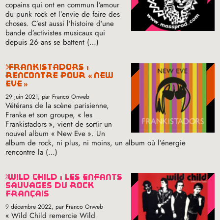
copains qui ont en commun l’amour
du punk rock et l’envie de faire des
choses. C’est aussi l’histoire d’une
bande d’activistes musicaux qui
depuis 26 ans se battent (…)
frankistadors :
rencontre pour «
new
eve
»
29 juin 2021
, par Franco Onweb
Vétérans de la scène parisienne,
Franka et son groupe, «
les
Frankistadors
», vient de sortir un
nouvel album «
New Eve
». Un
album de rock, ni plus, ni moins, un album où l’énergie
rencontre la (…)
wild child : les enfants
sauvages du rock
français
9 décembre 2022
, par Franco Onweb
«
Wild Child remercie Wild