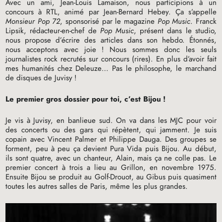
Avec un ami, Jean-Louis Lamaison, nous participions à un
concours à
RTL
, animé par Jean-Bernard Hebey. Ça s’appelle
Monsieur Pop 72
, sponsorisé par le magazine
Pop Music
. Franck
Lipsik, rédacteur-en-chef de
Pop Music
, présent dans le studio,
nous propose d’écrire des articles dans son hebdo. Étonnés,
nous acceptons avec joie
! Nous sommes donc les seuls
journalistes rock recrutés sur concours (rires). En plus d’avoir fait
mes humanités chez Deleuze… Pas le philosophe, le marchand
de disques de Juvisy
!
Le premier gros dossier pour toi, c’est Bijou
!
Je vis à Juvisy, en banlieue sud. On va dans les
MJC
pour voir
des concerts ou des gars qui répètent, qui jamment. Je suis
copain avec Vincent Palmer et Philippe Dauga. Des groupes se
forment, peu à peu ça devient Pura Vida puis Bijou. Au début,
ils sont quatre, avec un chanteur, Alain, mais ça ne colle pas. Le
premier concert à trois a lieu au Grillon, en novembre 1975.
Ensuite Bijou se produit au Golf-Drouot, au Gibus puis quasiment
toutes les autres salles de Paris, même les plus grandes.