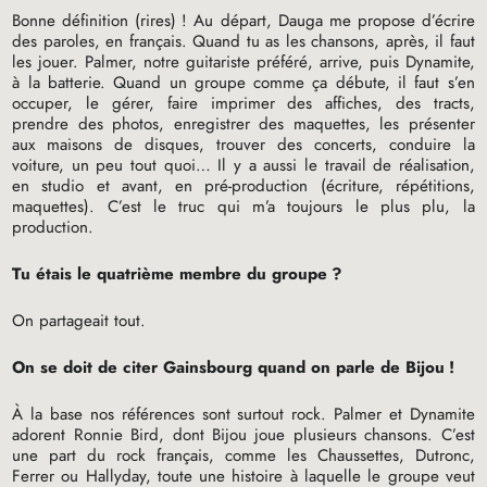
Bonne définition (rires)
! Au départ, Dauga me propose d’écrire
des paroles, en français. Quand tu as les chansons, après, il faut
les jouer. Palmer, notre guitariste préféré, arrive, puis Dynamite,
à la batterie. Quand un groupe comme ça débute, il faut s’en
occuper, le gérer, faire imprimer des affiches, des tracts,
prendre des photos, enregistrer des maquettes, les présenter
aux maisons de disques, trouver des concerts, conduire la
voiture, un peu tout quoi… Il y a aussi le travail de réalisation,
en studio et avant, en pré-production (écriture, répétitions,
maquettes). C’est le truc qui m’a toujours le plus plu, la
production.
Tu étais le quatrième membre du groupe
?
On partageait tout.
On se doit de citer Gainsbourg quand on parle de Bijou
!
À la base nos références sont surtout rock. Palmer et Dynamite
adorent Ronnie Bird, dont Bijou joue plusieurs chansons. C’est
une part du rock français, comme les Chaussettes, Dutronc,
Ferrer ou Hallyday, toute une histoire à laquelle le groupe veut