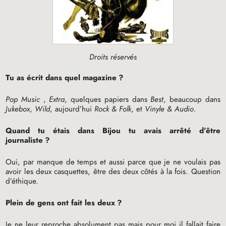
Droits réservés
Tu as écrit dans quel magazine
?
Pop Music
,
Extra
, quelques papiers dans
Best
, beaucoup dans
Jukebox
,
Wild
, aujourd’hui
Rock & Folk
, et
Vinyle & Audio
.
Quand tu étais dans Bijou tu avais arrêté d’être
journaliste
?
Oui, par manque de temps et aussi parce que je ne voulais pas
avoir les deux casquettes, être des deux côtés à la fois. Question
d’éthique.
Plein de gens ont fait les deux
?
Je ne leur reproche absolument pas mais pour moi il fallait faire