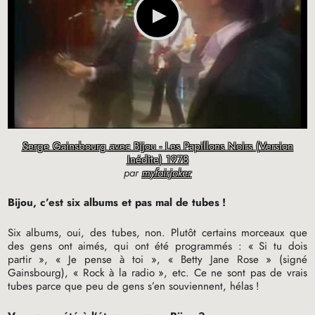
Serge Gainsbourg avec Bijou - Les Papillons Noirs (Version
Inédite) 1978
par
myfairjoker
Bijou, c’est six albums et pas mal de tubes
!
Six albums, oui, des tubes, non. Plutôt certains morceaux que
des gens ont aimés, qui ont été programmés : «
Si tu dois
partir
», «
Je pense à toi
», «
Betty Jane Rose
» (signé
Gainsbourg), «
Rock à la radio
», etc. Ce ne sont pas de vrais
tubes parce que peu de gens s’en souviennent, hélas
!