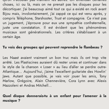
choses, ici ou là, mais on ne prenait pas les disques pour les
décortiquer. J’ai beaucoup aimé tout ce qui a existé en rock avant
Bijou mais, involontairement, j’ai zappé ce qui est venu après, y
compris Téléphone, Starshooter, Trust et compagnie. Ce n’est pas
un jugement, j’éprouve pour eux une sympathie confraternelle,
juste une constatation. Il est évident que les phénomènes
musicaux sont générationnels. Les critères s’établissent à un
certain âge.
Tu vois des groupes qui peuvent reprendre le flambeau
?
Les Naast avaient vraiment un bon truc mais ils ont trop vite
arrêté. Les Plastiscines auraient dû rester unies et continuer dans
le style de la chanson «
Loser
» au lieu d’aller se perdre outre-
Atlantique… Aujourd’hui, j’aime l’excellent guitariste des Howlin’
Jaws. Autant que possible, je vais voir jouer les amis, Tony
Marlow, Grégoire, Alain Chennevière, Cora Lynn avec Alexis
Mazzoleni et Andras Mitchell…
Quel disque donnerais-tu à un enfant pour l’amener à la
musique
?