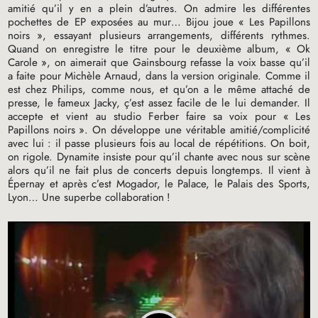
amitié qu’il y en a plein d’autres. On admire les différentes
pochettes de
EP
exposées au mur… Bijou joue «
Les Papillons
noirs
», essayant plusieurs arrangements, différents rythmes.
Quand on enregistre le titre pour le deuxième album, «
Ok
Carole
», on aimerait que Gainsbourg refasse la voix basse qu’il
a faite pour Michèle Arnaud, dans la version originale. Comme il
est chez Philips, comme nous, et qu’on a le même attaché de
presse, le fameux Jacky, ç’est assez facile de le lui demander. Il
accepte et vient au studio Ferber faire sa voix pour «
Les
Papillons noirs
». On développe une véritable amitié/complicité
avec lui : il passe plusieurs fois au local de répétitions. On boit,
on rigole. Dynamite insiste pour qu’il chante avec nous sur scène
alors qu’il ne fait plus de concerts depuis longtemps. Il vient à
Épernay et après c’est Mogador, le Palace, le Palais des Sports,
Lyon… Une superbe collaboration
!