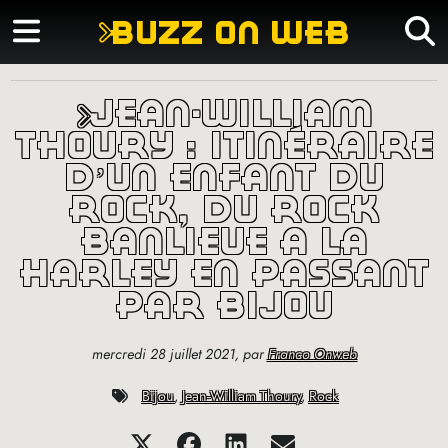
buzz on web
jean-william
thoury : itinéraire
d’un enfant du
rock, du rock
banlieue à la
harley en passant
par bijou
mercredi 28 juillet 2021
,
par
Franco Onweb
Bijou
,
Jean-William Thoury
,
Rock