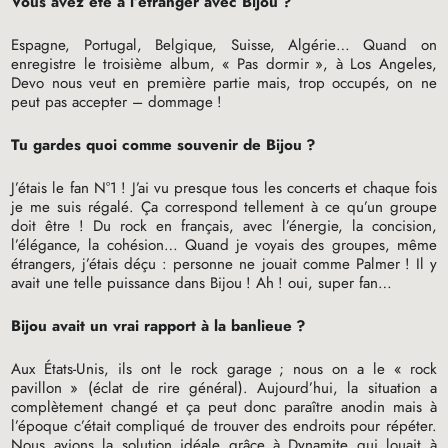
Vous avez été à l’étranger avec Bijou
?
Espagne, Portugal, Belgique, Suisse, Algérie… Quand on
enregistre le troisième album, «
Pas dormir
», à Los Angeles,
Devo nous veut en première partie mais, trop occupés, on ne
peut pas accepter – dommage
!
Tu gardes quoi comme souvenir de Bijou
?
J’étais le fan N°1
! J’ai vu presque tous les concerts et chaque fois
je me suis régalé. Ça correspond tellement à ce qu’un groupe
doit être
! Du rock en français, avec l’énergie, la concision,
l’élégance, la cohésion… Quand je voyais des groupes, même
étrangers, j’étais déçu : personne ne jouait comme Palmer
! Il y
avait une telle puissance dans Bijou
! Ah
! oui, super fan…
Bijou avait un vrai rapport à la banlieue
?
Aux États-Unis, ils ont le rock garage
; nous on a le «
rock
pavillon
» (éclat de rire général). Aujourd’hui, la situation a
complètement changé et ça peut donc paraître anodin mais à
l’époque c’était compliqué de trouver des endroits pour répéter.
Nous avions la solution idéale grâce à Dynamite qui louait à