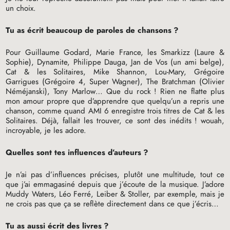
un choix.
Tu as écrit beaucoup de paroles de chansons
?
Pour Guillaume Godard, Marie France, les Smarkizz (Laure &
Sophie), Dynamite, Philippe Dauga, Jan de Vos (un ami belge),
Cat & les Solitaires, Mike Shannon, Lou-Mary, Grégoire
Garrigues (Grégoire 4, Super Wagner), The Bratchman (Olivier
Néméjanski), Tony Marlow… Que du rock
! Rien ne flatte plus
mon amour propre que d’apprendre que quelqu’un a repris une
chanson, comme quand
AMI
6 enregistre trois titres de Cat & les
Solitaires. Déjà, fallait les trouver, ce sont des inédits
! wouah,
incroyable, je les adore.
Quelles sont tes influences d’auteurs
?
Je n’ai pas d’influences précises, plutôt une multitude, tout ce
que j’ai emmagasiné depuis que j’écoute de la musique. J’adore
Muddy Waters, Léo Ferré, Leiber & Stoller, par exemple, mais je
ne crois pas que ça se reflète directement dans ce que j’écris…
Tu as aussi écrit des livres
?