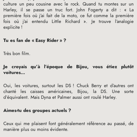
culture un peu cousine avec le rock. Quand tu montes sur un
Harley, il se passe un truc fort. John Fogerty a dit : «
La
première fois où j’ai fait de la moto, ce fut comme la première
fois où j’ai entendu Little Richard
». Je trouve l’analogie
explicite
!
Tu es fan de «
Easy Rider
»
?
Très bon film.
Je croyais qu’à l’époque de Bijou, vous étiez plutôt
voitures…
Oui, les voitures, surtout les
DS
! Chuck Berry et d’autres ont
chanté les caisses américaines, Bijou, la
DS
. Une sorte
d’équivalent. Mais Dyna et Palmer aussi ont roulé Harley.
Aimes-tu des groupes actuels
?
Ceux qui me plaisent font généralement référence au passé, de
manière plus ou moins évidente.