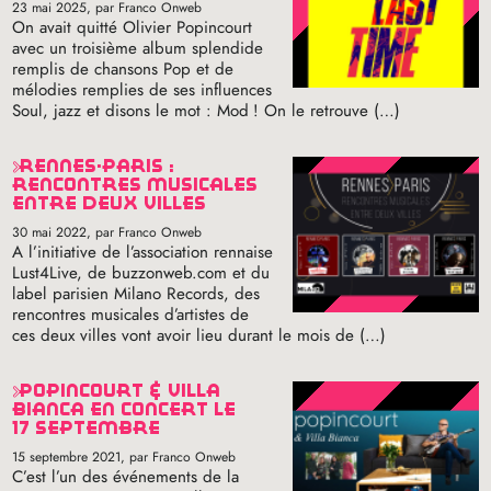
23 mai 2025
, par Franco Onweb
On avait quitté Olivier Popincourt
avec un troisième album splendide
remplis de chansons Pop et de
mélodies remplies de ses influences
Soul, jazz et disons le mot : Mod
! On le retrouve (…)
rennes-paris :
rencontres musicales
entre deux villes
30 mai 2022
, par Franco Onweb
A l’initiative de l’association rennaise
Lust4Live, de buzzonweb.com et du
label parisien Milano Records, des
rencontres musicales d’artistes de
ces deux villes vont avoir lieu durant le mois de (…)
popincourt & villa
bianca en concert le
17 septembre
15 septembre 2021
, par Franco Onweb
C’est l’un des événements de la