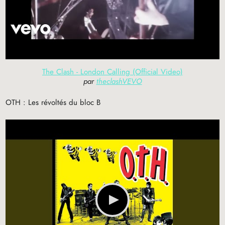
The Clash - London Calling (Official Video)
par
theclashVEVO
OTH
: Les révoltés du bloc B