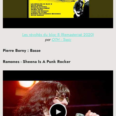
Les révoltés du bloc B (Remasterisé 2020)
par
OTH - Topic
Pierre Borny : Basse
Ramones - Sheena Is A Punk Rocker