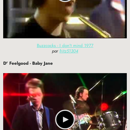
Buzzcocks - I don't mind 1977
par
fritz51304
r
D
Feelgood - Baby Jane