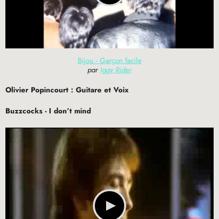
Bijou - Garçon facile
par
Iggy Rider
Olivier Popincourt : Guitare et Voix
Buzzcocks - I don’t mind