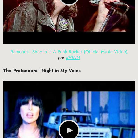
Ramones - Sheena Is A Punk Rocker (Official Music Video)
par
RHINO
The Pretenders - Night in My Veins