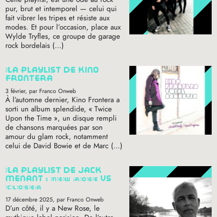
pur, brut et intemporel — celui qui
fait vibrer les tripes et résiste aux
modes. Et pour l’occasion, place aux
Wylde Tryfles, ce groupe de garage
rock bordelais (…)
la playlist de kino
frontera
3 février
, par Franco Onweb
À l’automne dernier, Kino Frontera a
sorti un album splendide, «
Twice
Upon the Time
», un disque rempli
de chansons marquées par son
amour du glam rock, notamment
celui de David Bowie et de Marc (…)
la playlist de jack
menant :
new
rose
vs
closer
17 décembre 2025
, par Franco Onweb
D’un côté, il y a New Rose, le