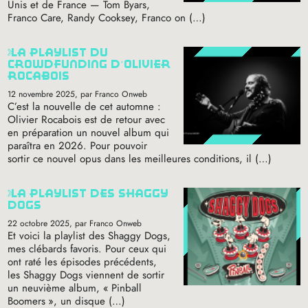
Unis et de France — Tom Byars,
Franco Care, Randy Cooksey, Franco on (…)
la playlist du
crowdfunding d’olivier
rocabois
12 novembre 2025
, par Franco Onweb
C’est la nouvelle de cet automne :
Olivier Rocabois est de retour avec
en préparation un nouvel album qui
paraîtra en 2026. Pour pouvoir
sortir ce nouvel opus dans les meilleures conditions, il (…)
la playlist des shaggy
dogs
22 octobre 2025
, par Franco Onweb
Et voici la playlist des Shaggy Dogs,
mes clébards favoris. Pour ceux qui
ont raté les épisodes précédents,
les Shaggy Dogs viennent de sortir
un neuvième album, «
Pinball
Boomers
», un disque (…)