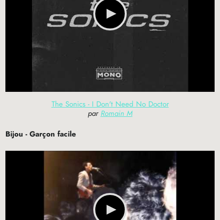
The Sonics - I Don't Need No Doctor
par
Romain M
Bijou - Garçon facile