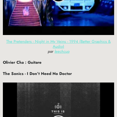
The Pretenders - Night in My Veins - 1994 (Better Graphics &
Audio)
par
leechcup
Olivier Cha : Guitare
The Sonics - I Don’t Need No Doctor