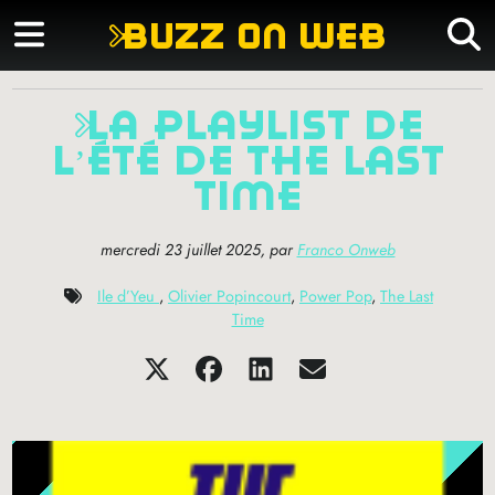
buzz on web
la playlist de
l’été de the last
time
mercredi 23 juillet 2025
,
par
Franco Onweb
Ile d’Yeu
,
Olivier Popincourt
,
Power Pop
,
The Last
Time