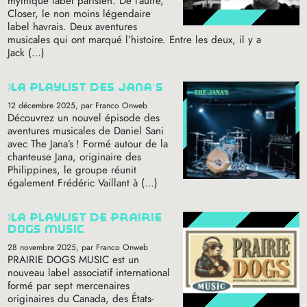
mythique label parisien. De l’autre,
Closer, le non moins légendaire
label havrais. Deux aventures
musicales qui ont marqué l’histoire. Entre les deux, il y a
Jack (…)
la playlist des jana’s
12 décembre 2025
, par Franco Onweb
Découvrez un nouvel épisode des
aventures musicales de Daniel Sani
avec The Jana’s
! Formé autour de la
chanteuse Jana, originaire des
Philippines, le groupe réunit
également Frédéric Vaillant à (…)
la playlist de prairie
dogs music
28 novembre 2025
, par Franco Onweb
PRAIRIE
DOGS
MUSIC
est un
nouveau label associatif international
formé par sept mercenaires
originaires du Canada, des États-