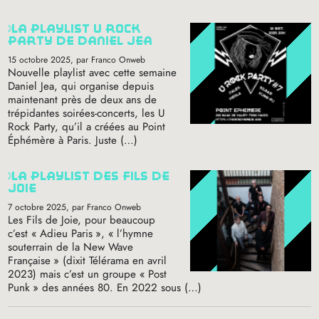
la playlist u rock
party de daniel jea
15 octobre 2025
, par Franco Onweb
Nouvelle playlist avec cette semaine
Daniel Jea, qui organise depuis
maintenant près de deux ans de
trépidantes soirées-concerts, les U
Rock Party, qu’il a créées au Point
Éphémère à Paris. Juste (…)
la playlist des fils de
joie
7 octobre 2025
, par Franco Onweb
Les Fils de Joie, pour beaucoup
c’est «
Adieu Paris
», «
l’hymne
souterrain de la New Wave
Française
» (dixit Télérama en avril
2023) mais c’est un groupe «
Post
Punk
» des années 80. En 2022 sous (…)