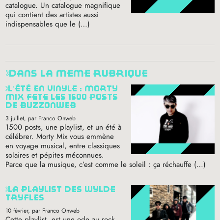
catalogue. Un catalogue magnifique
qui contient des artistes aussi
indispensables que le (…)
dans la même rubrique
l’été en vinyle : morty
mix fête les 1500 posts
de buzzonweb
3 juillet
, par Franco Onweb
1500 posts, une playlist, et un été à
célébrer. Morty Mix vous emmène
en voyage musical, entre classiques
solaires et pépites méconnues.
Parce que la musique, c’est comme le soleil : ça réchauffe (…)
la playlist des wylde
tryfles
10 février
, par Franco Onweb
Cette playlist, est une ode au rock