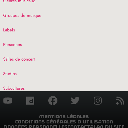
Genres musicaux
Groupes de musque
Labels
Personnes
Salles de concert
Studios
Subcultures
mentions légales
conditions générales d’utilisation
données personnelles
contact
plan du site