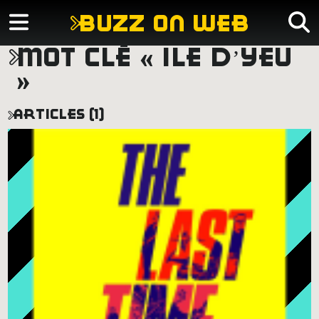
buzz on web
mot clé « ile d’yeu
»
articles (1)