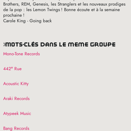
Brothers,
REM
, Genesis, les Stranglers et les nouveaux prodiges
de la pop : les Lemon Twings
! Bonne écoute et à la semaine
prochaine
!
Carole King - Going back
mots-clés dans le même groupe
Mono-Tone Records
e
442
Rue
Acoustic Kitty
Araki Records
Atypeek Music
Bang Records