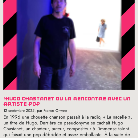
hugo chastanet ou la rencontre avec un
artiste pop
12 septembre 2025
, par Franco Onweb
En 1996 une chouette chanson passait à la radio, «
La nacelle
»,
un titre de Hugo. Derrière ce pseudonyme se cachait Hugo
Chastanet, un chanteur, auteur, compositeur à l’immense talent
qui faisait une pop débridée et assez emballante. À la suite de