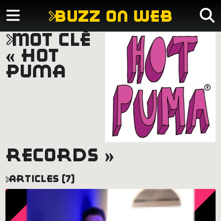
buzz on web
mot clé
« hot
puma
records »
articles (7)