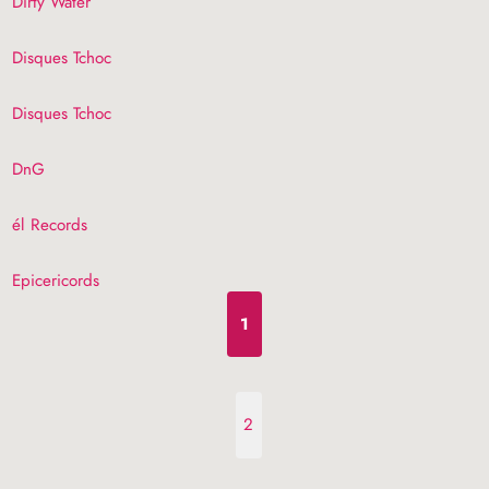
Dirty Water
Disques Tchoc
Disques Tchoc
DnG
él Records
Epicericords
1
2