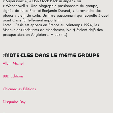
«
Supersonic
», «
Don’t look back in anger
» ou
«
Wonderwall
». Une biographie passionnante du groupe,
signée de Nico Pratt et Benjamin Durand, «
la revanche des
ploucs
» vient de sortir. Un livre passionnant qui rappelle à quel
point Oasis fut tellement important
!
Lorsqu’Oasis est apparu en France au printemps 1994, les
Mancuniens (habitants de Manchester, Ndlr) étaient déjà des
presque stars en Angleterre. A eux (…)
mots-clés dans le même groupe
Albin Michel
BBD
Editions
Chicmedias Éditions
Disquaire Day