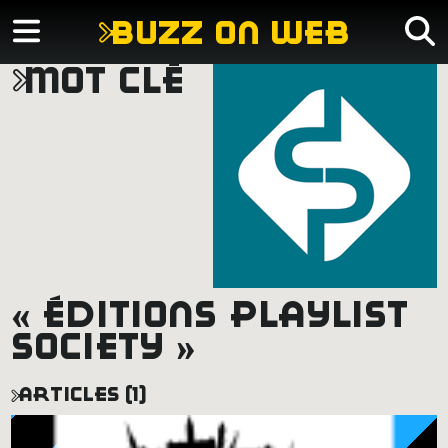
buzz on web
mot clé
« éditions playlist
society »
articles (1)