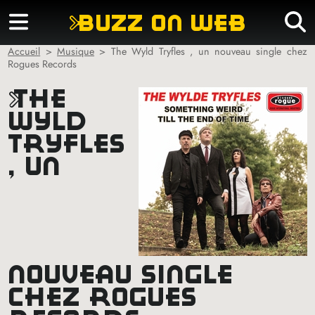
buzz on web
Accueil
>
Musique
>
The Wyld Tryfles , un nouveau single chez
Rogues Records
the
wyld
tryfles
, un
nouveau single
chez rogues