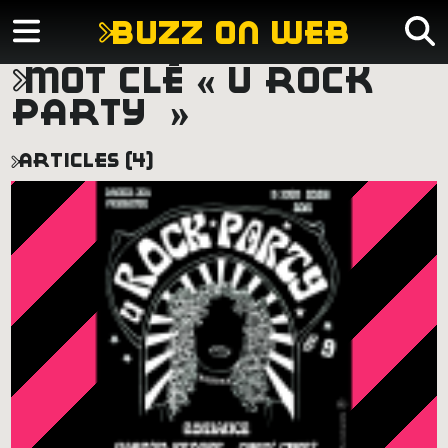
buzz on web
mot clé « u rock
party »
articles (4)