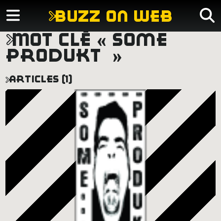
buzz on web
mot clé « some
produkt »
articles (1)