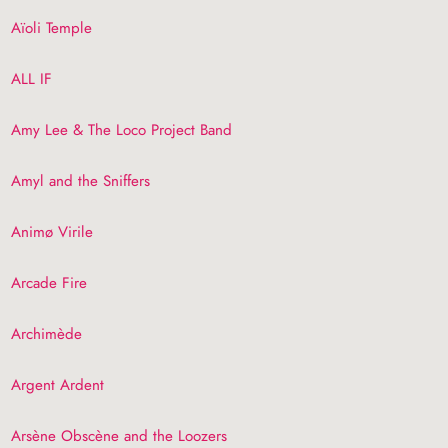
Aïoli Temple
ALL
IF
Amy Lee & The Loco Project Band
Amyl and the Sniffers
Animø Virile
Arcade Fire
Archimède
Argent Ardent
Arsène Obscène and the Loozers