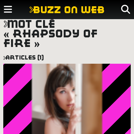
buzz on web
mot clé
« rhapsody of
fire »
articles (1)