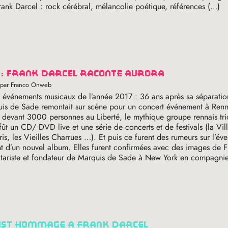
Frank Darcel : rock cérébral, mélancolie poétique, références (…)
s : frank darcel raconte aurora
 par Franco Onweb
s événements musicaux de l’année 2017 : 36 ans après sa séparatio
is de Sade remontait sur scène pour un concert événement à Renn
 devant 3000 personnes au Liberté, le mythique groupe rennais tr
 fût un
CD
/
DVD
live et une série de concerts et de festivals (la Vill
is, les Vieilles Charrues …). Et puis ce furent des rumeurs sur l’éve
t d’un nouvel album. Elles furent confirmées avec des images de F
uitariste et fondateur de Marquis de Sade à New York en compagni
list hommage à frank darcel