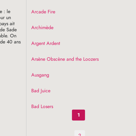
e : le
Arcade Fire
our un
pays ait
Archimède
s de Sade
able. On
 de 40 ans
Argent Ardent
Arsène Obscène and the Loozers
Ausgang
Bad Juice
Bad Losers
1
2