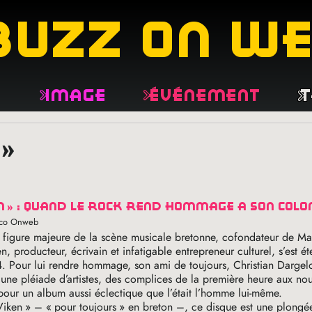
buzz on w
e
Image
Événement
T
 »
n
» : quand le rock rend hommage à son colo
anco Onweb
, figure majeure de la scène musicale bretonne, cofondateur de Ma
, producteur, écrivain et infatigable entrepreneur culturel, s’est éte
. Pour lui rendre hommage, son ami de toujours, Christian Dargelo
 une pléiade d’artistes, des complices de la première heure aux nou
pour un album aussi éclectique que l’était l’homme lui-même.
Viken
» – «
pour toujours
» en breton –, ce disque est une plongé