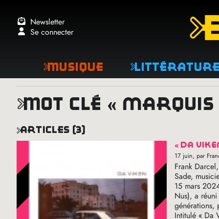
Newsletter
Se connecter
Musique
Littératur
mot clé « marquis
articles (3)
«
da vike
17 juin
, par Fr
Frank Darcel
Sade, musicien
15 mars 2024
Nus), a réuni
générations, 
Intitulé «
Da 