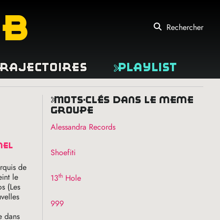
eb
Rechercher
rajectoires
Playlist
mots-clés dans le même
groupe
Alessandra Records
nel
Shoefiti
rquis de
th
int le
13
Hole
s (Les
velles
999
e dans