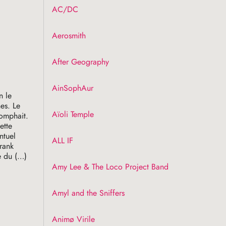
AC
/
DC
Aerosmith
After Geography
AinSophAur
n le
es. Le
Aïoli Temple
iomphait.
ette
ntuel
ALL
IF
rank
e du (…)
Amy Lee & The Loco Project Band
Amyl and the Sniffers
Animø Virile