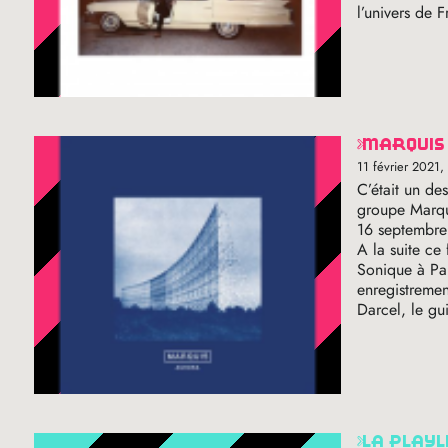
l’univers de 
marqui
11 février 2021
,
C’était un de
groupe Marqu
16 septembre
A la suite ce
Sonique à Par
enregistremen
Darcel, le g
la play