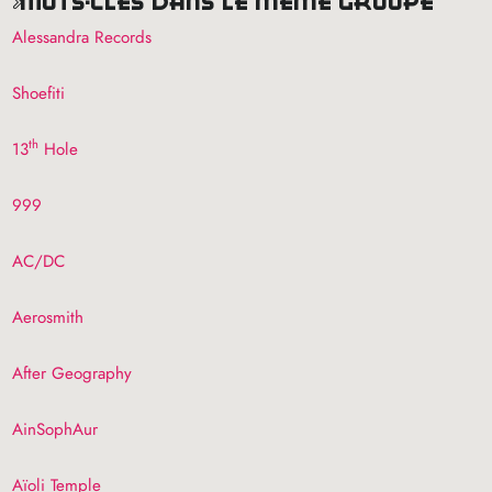
mots-clés dans le même groupe
Alessandra Records
Shoefiti
th
13
Hole
999
AC
/
DC
Aerosmith
After Geography
AinSophAur
Aïoli Temple