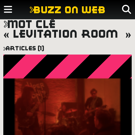
buzz on web
mot clé
« levitation room »
articles (1)